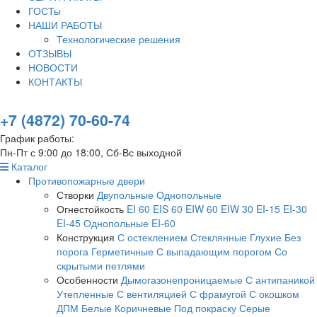
ГОСТы
НАШИ РАБОТЫ
Технологические решения
ОТЗЫВЫ
НОВОСТИ
КОНТАКТЫ
+7 (4872) 70-60-74
График работы:
Пн-Пт с 9:00 до 18:00, Сб-Вс выходной
Каталог
Противопожарные двери
Створки
Двупольные
Однопольные
Огнестойкость
EI 60
EIS 60
EIW 60
EIW 30
EI-15
EI-30
EI-45
Однопольные EI-60
Конструкция
С остеклением
Стеклянные
Глухие
Без
порога
Герметичные
С выпадающим порогом
Со
скрытыми петлями
Особенности
Дымогазонепроницаемые
С антипаникой
Утепленные
С вентиляцией
С фрамугой
С окошком
ДПМ
Белые
Коричневые
Под покраску
Серые