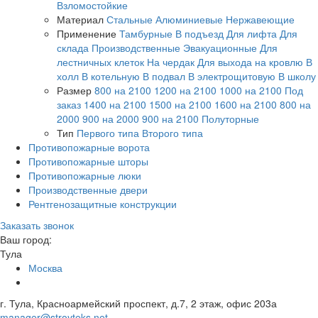
Взломостойкие
Материал
Стальные
Алюминиевые
Нержавеющие
Применение
Тамбурные
В подъезд
Для лифта
Для
склада
Производственные
Эвакуационные
Для
лестничных клеток
На чердак
Для выхода на кровлю
В
холл
В котельную
В подвал
В электрощитовую
В школу
Размер
800 на 2100
1200 на 2100
1000 на 2100
Под
заказ
1400 на 2100
1500 на 2100
1600 на 2100
800 на
2000
900 на 2000
900 на 2100
Полуторные
Тип
Первого типа
Второго типа
Противопожарные ворота
Противопожарные шторы
Противопожарные люки
Производственные двери
Рентгенозащитные конструкции
Заказать звонок
Ваш город:
Тула
Москва
г. Тула, Красноармейский проспект, д.7, 2 этаж, офис 203а
manager@stroyteks.net