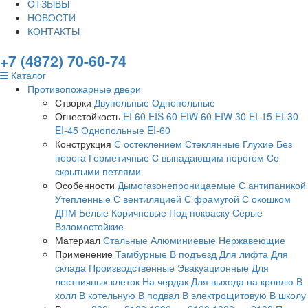
ОТЗЫВЫ
НОВОСТИ
КОНТАКТЫ
+7 (4872) 70-60-74
Каталог
Противопожарные двери
Створки
Двупольные
Однопольные
Огнестойкость
EI 60
EIS 60
EIW 60
EIW 30
EI-15
EI-30
EI-45
Однопольные EI-60
Конструкция
С остеклением
Стеклянные
Глухие
Без
порога
Герметичные
С выпадающим порогом
Со
скрытыми петлями
Особенности
Дымогазонепроницаемые
С антипаникой
Утепленные
С вентиляцией
С фрамугой
С окошком
ДПМ
Белые
Коричневые
Под покраску
Серые
Взломостойкие
Материал
Стальные
Алюминиевые
Нержавеющие
Применение
Тамбурные
В подъезд
Для лифта
Для
склада
Производственные
Эвакуационные
Для
лестничных клеток
На чердак
Для выхода на кровлю
В
холл
В котельную
В подвал
В электрощитовую
В школу