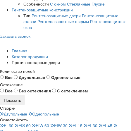
Особенности
С окном
Стеклянные
Глухие
Рентгенозащитные конструкции
Тип
Рентгенозащитные двери
Рентгенозащитные
ставни
Рентгенозащитные ширмы
Рентгенозащитные
окна
Заказать звонок
Главная
Каталог продукции
Противопожарные двери
Количество полей
Все
Двупольные
Однопольные
Остекление
Все
Без остекления
С остеклением
Створки
Двупольные
Однопольные
Огнестойкость
EI 60
EIS 60
EIW 60
EIW 30
EI-15
EI-30
EI-45