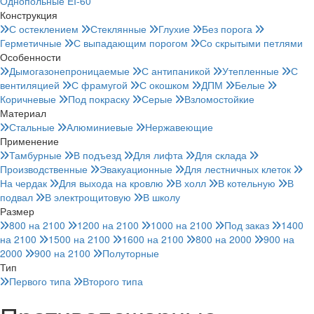
Однопольные EI-60
Конструкция
С остеклением
Стеклянные
Глухие
Без порога
Герметичные
С выпадающим порогом
Со скрытыми петлями
Особенности
Дымогазонепроницаемые
С антипаникой
Утепленные
С
вентиляцией
С фрамугой
С окошком
ДПМ
Белые
Коричневые
Под покраску
Серые
Взломостойкие
Материал
Стальные
Алюминиевые
Нержавеющие
Применение
Тамбурные
В подъезд
Для лифта
Для склада
Производственные
Эвакуационные
Для лестничных клеток
На чердак
Для выхода на кровлю
В холл
В котельную
В
подвал
В электрощитовую
В школу
Размер
800 на 2100
1200 на 2100
1000 на 2100
Под заказ
1400
на 2100
1500 на 2100
1600 на 2100
800 на 2000
900 на
2000
900 на 2100
Полуторные
Тип
Первого типа
Второго типа