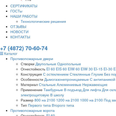
СЕРТИФИКАТЫ
ГОСТы
НАШИ РАБОТЫ
Технологические решения
ОТЗЫВЫ
НОВОСТИ
КОНТАКТЫ
+7 (4872) 70-60-74
Каталог
Противопожарные двери
Створки
Двупольные
Однопольные
Огнестойкость
EI 60
EIS 60
EIW 60
EIW 30
EI-15
EI-30
E
Конструкция
С остеклением
Стеклянные
Глухие
Без по
Особенности
Дымогазонепроницаемые
С антипаникой
Материал
Стальные
Алюминиевые
Нержавеющие
Применение
Тамбурные
В подъезд
Для лифта
Для скл
электрощитовую
В школу
Размер
800 на 2100
1200 на 2100
1000 на 2100
Под за
Тип
Первого типа
Второго типа
Противопожарные ворота
Огнестойкость
EI 60