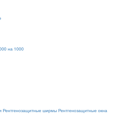
е
000 на 1000
и
Рентгенозащитные ширмы
Рентгенозащитные окна