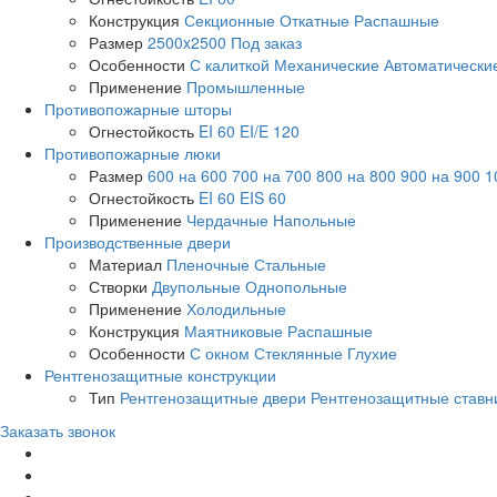
Конструкция
Секционные
Откатные
Распашные
Размер
2500x2500
Под заказ
Особенности
С калиткой
Механические
Автоматически
Применение
Промышленные
Противопожарные шторы
Огнестойкость
EI 60
EI/E 120
Противопожарные люки
Размер
600 на 600
700 на 700
800 на 800
900 на 900
1
Огнестойкость
EI 60
EIS 60
Применение
Чердачные
Напольные
Производственные двери
Материал
Пленочные
Стальные
Створки
Двупольные
Однопольные
Применение
Холодильные
Конструкция
Маятниковые
Распашные
Особенности
С окном
Стеклянные
Глухие
Рентгенозащитные конструкции
Тип
Рентгенозащитные двери
Рентгенозащитные ставн
Заказать звонок