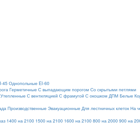
I-45
Однопольные EI-60
рога
Герметичные
С выпадающим порогом
Со скрытыми петлями
Утепленные
С вентиляцией
С фрамугой
С окошком
ДПМ
Белые
Ко
ада
Производственные
Эвакуационные
Для лестничных клеток
На ч
каз
1400 на 2100
1500 на 2100
1600 на 2100
800 на 2000
900 на 20